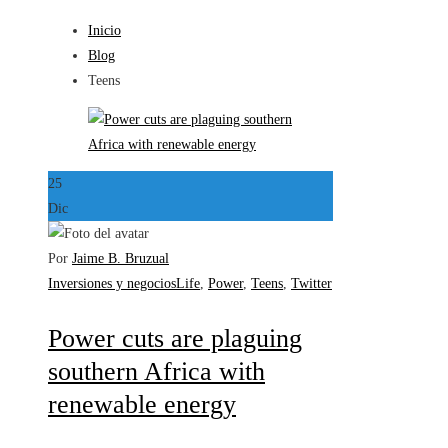
Inicio
Blog
Teens
25
Dic
Por
Jaime B. Bruzual
Inversiones y negocios
Life
,
Power
,
Teens
,
Twitter
Power cuts are plaguing
southern Africa with
renewable energy