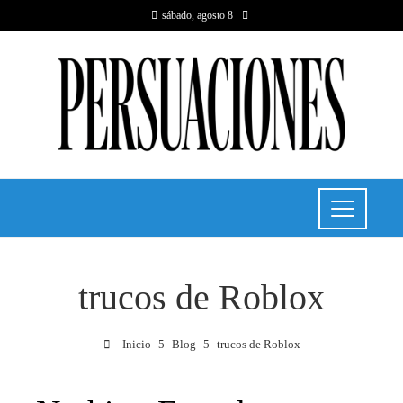
sábado, agosto 8
trucos de Roblox
Inicio
Blog
trucos de Roblox