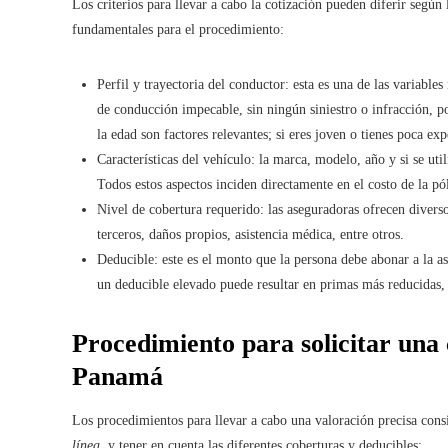
Los criterios para llevar a cabo la cotización pueden diferir según 
fundamentales para el procedimiento:
Perfil y trayectoria del conductor: esta es una de las variable
de conducción impecable, sin ningún siniestro o infracción, p
la edad son factores relevantes; si eres joven o tienes poca ex
Características del vehículo: la marca, modelo, año y si se ut
Todos estos aspectos inciden directamente en el costo de la pól
Nivel de cobertura requerido: las aseguradoras ofrecen diverso
terceros, daños propios, asistencia médica, entre otros.
Deducible: este es el monto que la persona debe abonar a la as
un deducible elevado puede resultar en primas más reducidas, 
Procedimiento para solicitar una 
Panamá
Los procedimientos para llevar a cabo una valoración precisa cons
línea
, y tener en cuenta las diferentes coberturas y deducibles: