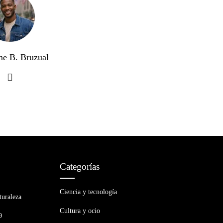
me B. Bruzual
Categorías
Ciencia y tecnología
turaleza
Cultura y ocio
9