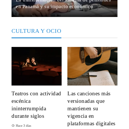
en Panamá y su impacto económico
María Beltrán
Hace 3 semanas
CULTURA Y OCIO
Teatros con actividad
Las canciones más
escénica
versionadas que
ininterrumpida
mantienen su
durante siglos
vigencia en
plataformas digitales
Hace 3 días