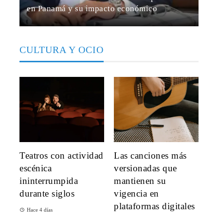
en Panamá y su impacto económico
María Beltrán
Hace 3 semanas
CULTURA Y OCIO
Teatros con actividad
Las canciones más
escénica
versionadas que
ininterrumpida
mantienen su
durante siglos
vigencia en
plataformas digitales
Hace 4 días