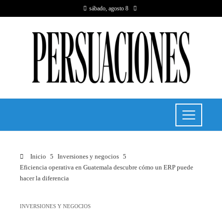
sábado, agosto 8
Inicio
Inversiones y negocios
Eficiencia operativa en Guatemala descubre cómo un ERP puede
hacer la diferencia
INVERSIONES Y NEGOCIOS