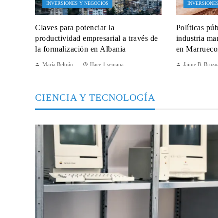
INVERSIONES Y NEGOCIOS
INVERSIONE
Claves para potenciar la
Políticas pú
productividad empresarial a través de
industria ma
la formalización en Albania
en Marrueco
María Beltrán
Hace 1 semana
Jaime B. Bruzu
CIENCIA Y TECNOLOGÍA