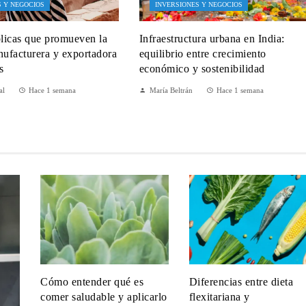
S Y NEGOCIOS
INVERSIONES Y NEGOCIOS
blicas que promueven la
Infraestructura urbana en India:
nufacturera y exportadora
equilibrio entre crecimiento
s
económico y sostenibilidad
al
Hace 1 semana
María Beltrán
Hace 1 semana
Cómo entender qué es
Diferencias entre dieta
comer saludable y aplicarlo
flexitariana y