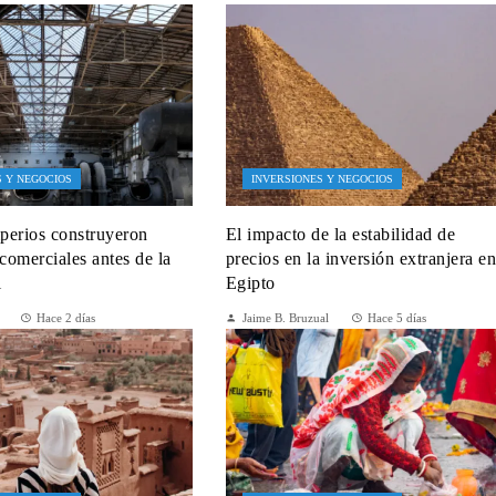
S Y NEGOCIOS
INVERSIONES Y NEGOCIOS
perios construyeron
El impacto de la estabilidad de
 comerciales antes de la
precios en la inversión extranjera e
l
Egipto
Hace 2 días
Jaime B. Bruzual
Hace 5 días