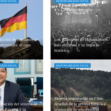
LIDAD SOCIAL
RESPONSABILIDAD SOCIAL
ucción de emisiones en
Los 10 boicots de consumidores
ndustriales: el caso
más efectivos y su impacto
histórico
án
Hace 6 días
Amelia Brooks
Hace 7 días
LIDAD SOCIAL
RESPONSABILIDAD SOCIAL
Minería responsable en Chile:
rmación del sistema de
desafíos de la gestión hídrica y
 en Panamá y su
promoción de proveedores