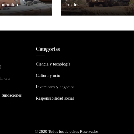
conómico
locales
án
Hace 3 semanas
María Beltrán
Hace 3 semanas
Categorías
Ciencia y tecnología
9
Cultura y ocio
la era
Inversiones y negocios
a fundaciones
Responsabilidad social
© 2020 Todos los derechos Reservados.