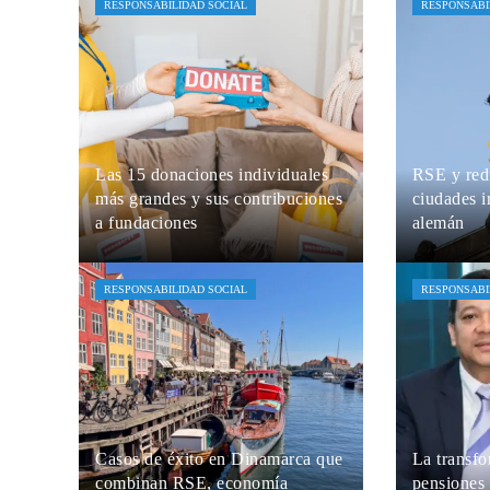
RESPONSABILIDAD SOCIAL
RESPONSABI
Las 15 donaciones individuales
RSE y red
más grandes y sus contribuciones
ciudades i
a fundaciones
alemán
Jaime B. Bruzual
Hace 2 días
María Beltr
RESPONSABILIDAD SOCIAL
RESPONSABI
Casos de éxito en Dinamarca que
La transfo
combinan RSE, economía
pensiones