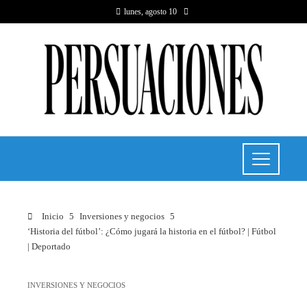
lunes, agosto 10
Inicio
Inversiones y negocios
‘Historia del fútbol’: ¿Cómo jugará la historia en el fútbol? | Fútbol
| Deportado
INVERSIONES Y NEGOCIOS