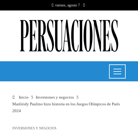
viernes, agosto 7
Inicio
Inversiones y negocios
Marileidy Paulino hizo historia en los Juegos Olímpicos de París
2024
INVERSIONES Y NEGOCIOS