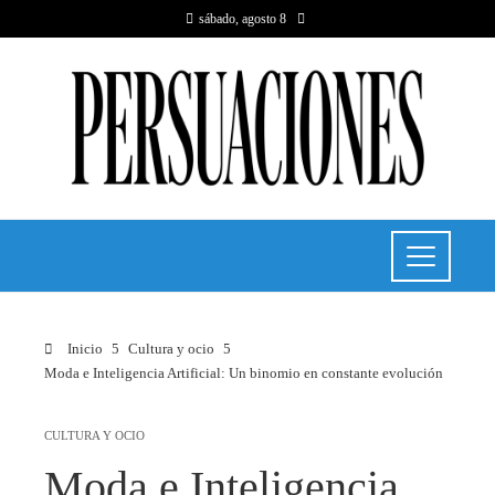
sábado, agosto 8
Inicio
Cultura y ocio
Moda e Inteligencia Artificial: Un binomio en constante evolución
CULTURA Y OCIO
Moda e Inteligencia