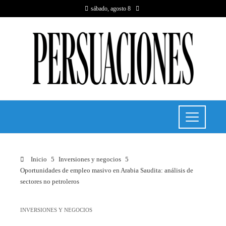
sábado, agosto 8
Inicio
Inversiones y negocios
Oportunidades de empleo masivo en Arabia Saudita: análisis de
sectores no petroleros
INVERSIONES Y NEGOCIOS