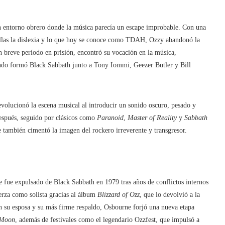
entorno obrero donde la música parecía un escape improbable. Con una
 ellas la dislexia y lo que hoy se conoce como TDAH, Ozzy abandonó la
n breve período en prisión, encontró su vocación en la música,
ndo formó Black Sabbath junto a Tony Iommi, Geezer Butler y Bill
evolucionó la escena musical al introducir un sonido oscuro, pesado y
espués, seguido por clásicos como
Paranoid
,
Master of Reality
y
Sabbath
e también cimentó la imagen del rockero irreverente y transgresor.
 fue expulsado de Black Sabbath en 1979 tras años de conflictos internos
erza como solista gracias al álbum
Blizzard of Ozz
, que lo devolvió a la
n su esposa y su más firme respaldo, Osbourne forjó una nueva etapa
 Moon
, además de festivales como el legendario Ozzfest, que impulsó a