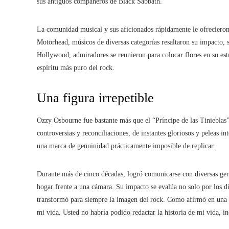
sus antiguos compañeros de Black Sabbath.
La comunidad musical y sus aficionados rápidamente le ofrecieron
Motörhead, músicos de diversas categorías resaltaron su impacto,
Hollywood, admiradores se reunieron para colocar flores en su est
espíritu más puro del rock.
Una figura irrepetible
Ozzy Osbourne fue bastante más que el “Príncipe de las Tinieblas”
controversias y reconciliaciones, de instantes gloriosos y peleas in
una marca de genuinidad prácticamente imposible de replicar.
Durante más de cinco décadas, logró comunicarse con diversas gen
hogar frente a una cámara. Su impacto se evalúa no solo por los d
transformó para siempre la imagen del rock. Como afirmó en una de
mi vida. Usted no habría podido redactar la historia de mi vida, in