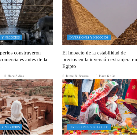
S Y NEGOCIOS
INVERSIONES Y NEGOCIOS
perios construyeron
El impacto de la estabilidad de
 comerciales antes de la
precios en la inversión extranjera e
l
Egipto
Hace 3 días
Jaime B. Bruzual
Hace 6 días
S Y NEGOCIOS
INVERSIONES Y NEGOCIOS