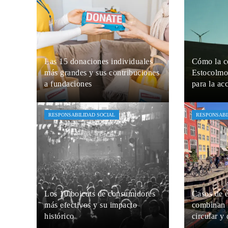
Las 15 donaciones individuales
Cómo la c
más grandes y sus contribuciones
Estocolmo
a fundaciones
para la ac
Jaime B. Bruzual
Hace 3 días
Jaime B. Bru
RESPONSABILIDAD SOCIAL
RESPONSABI
Los 10 boicots de consumidores
Casos de 
más efectivos y su impacto
combinan
histórico
circular y