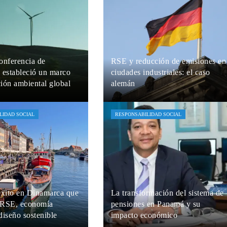
onferencia de
RSE y reducción de emisiones en
 estableció un marco
ciudades industriales: el caso
ción ambiental global
alemán
zual
Hace 4 días
María Beltrán
Hace 7 días
LIDAD SOCIAL
RESPONSABILIDAD SOCIAL
éxito en Dinamarca que
La transformación del sistema de
 RSE, economía
pensiones en Panamá y su
 diseño sostenible
impacto económico