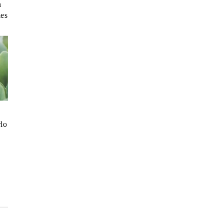
n
les
rlo