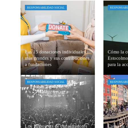
RESPONSABILIDAD SOCIAL
RESPONSABI
Las 15 donaciones individuales
Cómo la c
más grandes y sus contribuciones
Estocolmo
a fundaciones
para la ac
Jaime B. Bruzual
Hace 4 días
Jaime B. Br
RESPONSABILIDAD SOCIAL
RESPONSABI
Los 10 boicots de consumidores
Casos de 