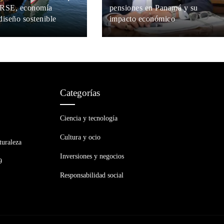
 RSE, economía
pensiones en Panamá y su
 diseño sostenible
impacto económico
sco
Hace 3 semanas
María Beltrán
Hace 3 semanas
Categorías
Ciencia y tecnología
Cultura y ocio
turaleza
Inversiones y negocios
9
Responsabilidad social