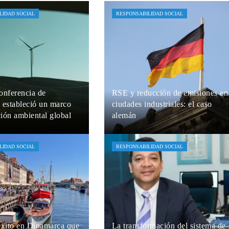
LIDAD SOCIAL
RESPONSABILIDAD SOCIAL
onferencia de
RSE y reducción de emisiones en
 estableció un marco
ciudades industriales: el caso
ción ambiental global
alemán
uzual
Hace 5 días
María Beltrán
Hace 1 semana
LIDAD SOCIAL
RESPONSABILIDAD SOCIAL
éxito en Dinamarca que
La transformación del sistema de