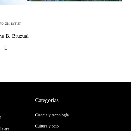
me B. Bruzual
Categorías
Ciencia y tecnología
9
Cultura y ocio
la era