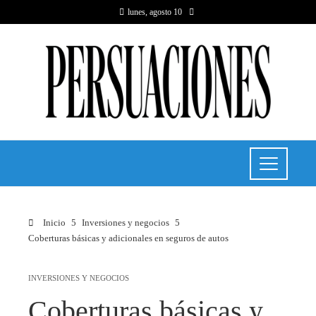
lunes, agosto 10
Inicio
Inversiones y negocios
Coberturas básicas y adicionales en seguros de autos
INVERSIONES Y NEGOCIOS
Coberturas básicas y