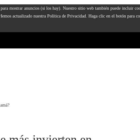
 y para mostrar anuncios (si los hay). Nuestro sitio web también puede incluir 
 Hemos actualizado nuestra Política de Privacidad. Haga clic en el botón para co
anamá?
ue más invierten en