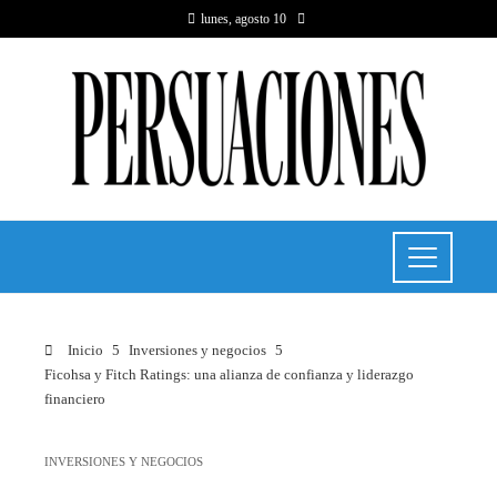
lunes, agosto 10
Inicio
Inversiones y negocios
Ficohsa y Fitch Ratings: una alianza de confianza y liderazgo
financiero
INVERSIONES Y NEGOCIOS