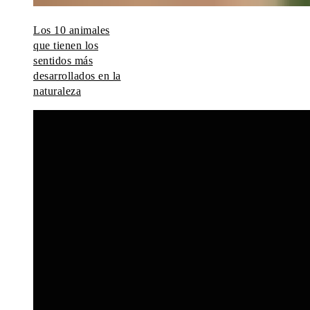
Los 10 animales
que tienen los
sentidos más
desarrollados en la
naturaleza