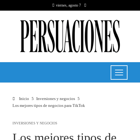
viernes, agosto 7
Inicio
Inversiones y negocios
Los mejores tipos de negocios para TikTok
INVERSIONES Y NEGOCIOS
Los mejores tipos de