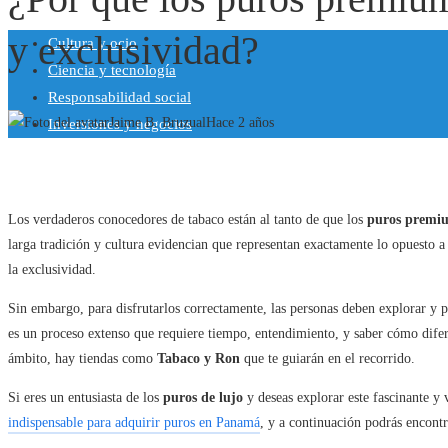
y exclusividad?
Cultura y ocio
Ciencia y tecnología
Responsabilidad social
Jaime B. Bruzual
Hace 2 años
Inversiones y negocios
Los verdaderos conocedores de tabaco están al tanto de que los
puros premi
larga tradición y cultura evidencian que representan exactamente lo opuesto a
la exclusividad.
Sin embargo, para disfrutarlos correctamente, las personas deben explorar y 
es un proceso extenso que requiere tiempo, entendimiento, y saber cómo difere
ámbito, hay tiendas como
Tabaco y Ron
que te guiarán en el recorrido.
Si eres un entusiasta de los
puros de lujo
y deseas explorar este fascinante 
indispensable para adquirir puros en Panamá
, y a continuación podrás encontr