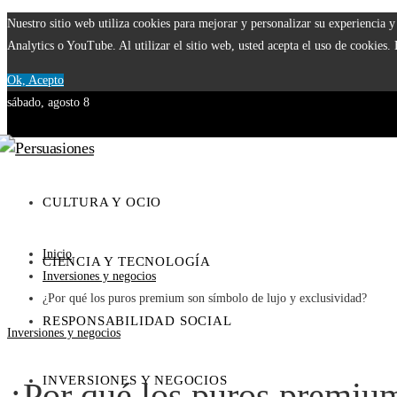
Nuestro sitio web utiliza cookies para mejorar y personalizar su experiencia
Analytics o YouTube. Al utilizar el sitio web, usted acepta el uso de cookies.
Ok, Acepto
sábado, agosto 8
CULTURA Y OCIO
Inicio
CIENCIA Y TECNOLOGÍA
Inversiones y negocios
¿Por qué los puros premium son símbolo de lujo y exclusividad?
RESPONSABILIDAD SOCIAL
Inversiones y negocios
INVERSIONES Y NEGOCIOS
¿Por qué los puros premium