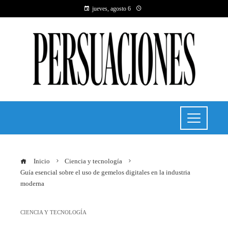
jueves, agosto 6
Inicio
Ciencia y tecnología
Guía esencial sobre el uso de gemelos digitales en la industria
moderna
CIENCIA Y TECNOLOGÍA