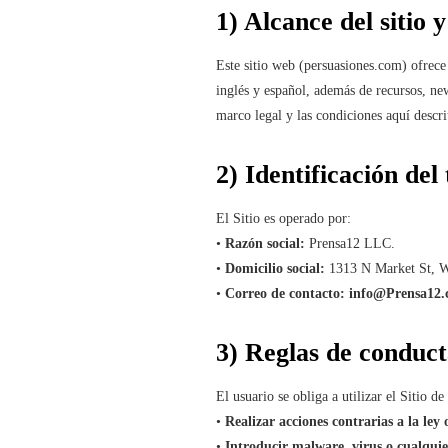
1) Alcance del sitio 
Este sitio web (persuasiones.com) ofrece 
inglés y español, además de recursos, new
marco legal y las condiciones aquí descri
2) Identificación del
El Sitio es operado por:
•
Razón social:
Prensa12 LLC.
•
Domicilio social:
1313 N Market St, W
•
Correo de contacto:
info@Prensa12
3) Reglas de conduct
El usuario se obliga a utilizar el Sitio d
•
Realizar acciones contrarias a la ley
•
Introducir malware, virus o cualqui