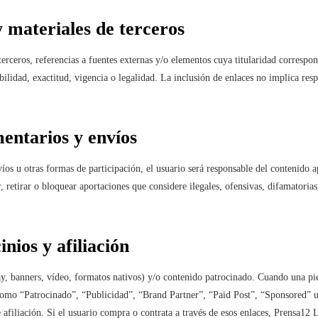
y materiales de terceros
e terceros, referencias a fuentes externas y/o elementos cuya titularidad corres
ilidad, exactitud, vigencia o legalidad. La inclusión de enlaces no implica respa
mentarios y envíos
íos u otras formas de participación, el usuario será responsable del contenido a
etirar o bloquear aportaciones que considere ilegales, ofensivas, difamatorias, 
inios y afiliación
ay, banners, vídeo, formatos nativos) y/o contenido patrocinado. Cuando una pie
 como “Patrocinado”, “Publicidad”, “Brand Partner”, “Paid Post”, “Sponsored” u
afiliación. Si el usuario compra o contrata a través de esos enlaces, Prensa12 