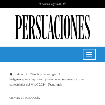
sábado, agosto 8
Inicio
Ciencia y tecnología
Imágenes que se duplican o proyectan en tus manos y otras
curiosidades del MWC 2024 | Tecnología
CIENCIA Y TECNOLOGÍA