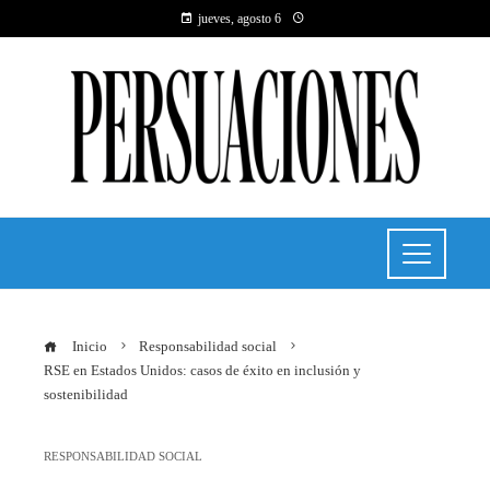
jueves, agosto 6
Inicio
Responsabilidad social
RSE en Estados Unidos: casos de éxito en inclusión y
sostenibilidad
RESPONSABILIDAD SOCIAL