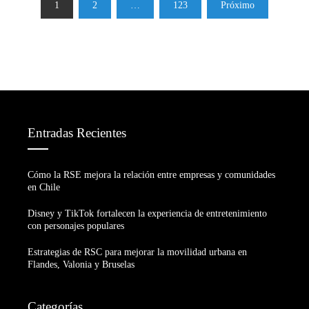
Paginación
1
2
…
123
Próximo
de
entradas
Entradas Recientes
Cómo la RSE mejora la relación entre empresas y comunidades
en Chile
Disney y TikTok fortalecen la experiencia de entretenimiento
con personajes populares
Estrategias de RSC para mejorar la movilidad urbana en
Flandes, Valonia y Bruselas
Categorías