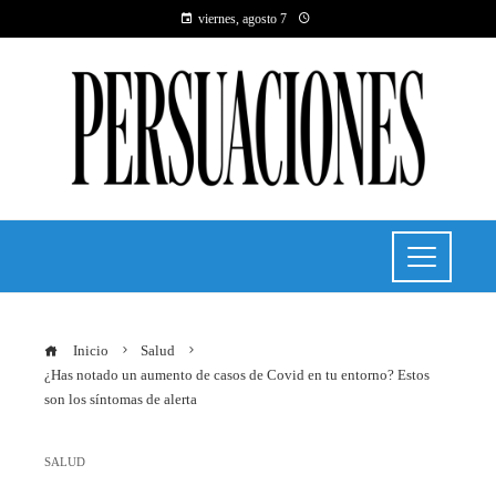
viernes, agosto 7
Inicio
Salud
¿Has notado un aumento de casos de Covid en tu entorno? Estos
son los síntomas de alerta
SALUD