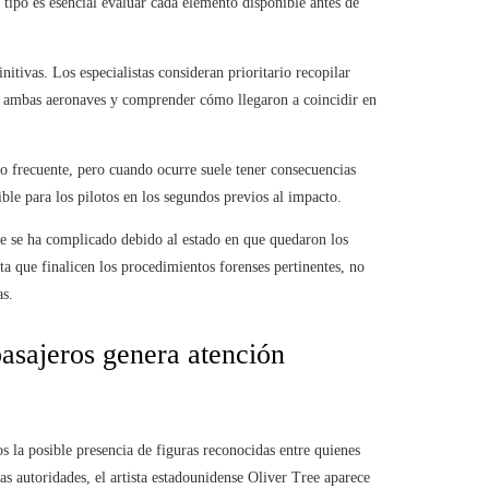
e tipo es esencial evaluar cada elemento disponible antes de
itivas. Los especialistas consideran prioritario recopilar
de ambas aeronaves y comprender cómo llegaron a coincidir en
co frecuente, pero cuando ocurre suele tener consecuencias
ble para los pilotos en los segundos previos al impacto.
ue se ha complicado debido al estado en que quedaron los
asta que finalicen los procedimientos forenses pertinentes, no
as.
pasajeros genera atención
os la posible presencia de figuras reconocidas entre quienes
as autoridades, el artista estadounidense Oliver Tree aparece