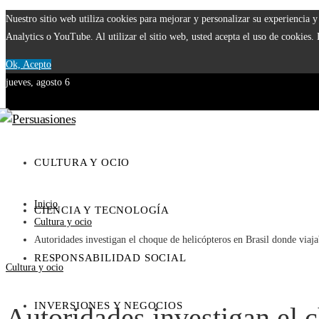
Nuestro sitio web utiliza cookies para mejorar y personalizar su experiencia
Analytics o YouTube. Al utilizar el sitio web, usted acepta el uso de cookies.
Ok, Acepto
jueves, agosto 6
CULTURA Y OCIO
Inicio
CIENCIA Y TECNOLOGÍA
Cultura y ocio
Autoridades investigan el choque de helicópteros en Brasil donde viaj
RESPONSABILIDAD SOCIAL
Cultura y ocio
INVERSIONES Y NEGOCIOS
Autoridades investigan el 