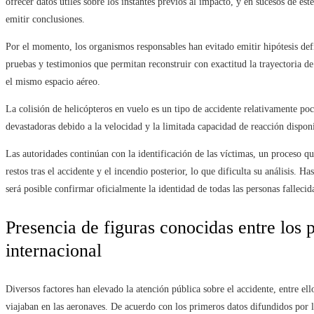
ofrecer datos útiles sobre los instantes previos al impacto, y en sucesos de est
emitir conclusiones.
Por el momento, los organismos responsables han evitado emitir hipótesis defin
pruebas y testimonios que permitan reconstruir con exactitud la trayectoria 
el mismo espacio aéreo.
La colisión de helicópteros en vuelo es un tipo de accidente relativamente po
devastadoras debido a la velocidad y la limitada capacidad de reacción disponi
Las autoridades continúan con la identificación de las víctimas, un proceso q
restos tras el accidente y el incendio posterior, lo que dificulta su análisis. H
será posible confirmar oficialmente la identidad de todas las personas fallecid
Presencia de figuras conocidas entre los 
internacional
Diversos factores han elevado la atención pública sobre el accidente, entre ell
viajaban en las aeronaves. De acuerdo con los primeros datos difundidos por l