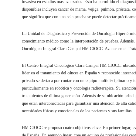
invasiva en estadios más avanzados. Esto ha permitido el diagnóst
disponibles incluyen cáncer de mama, vejiga, pulmón, próstata, co
que significa que con una sola prueba se puede detectar prácticame
La Unidad de Diagnóstico y Prevención de Oncología Hipertérmica 
conocimiento médico como la interpretación de pruebas. Además, 
Oncológico Integral Clara Campal HM CIOCC: Avance en el Trata
El Centro Integral Oncológico Clara Campal HM CIOCC, ubicado e
líder en el tratamiento del cáncer en España y reconocido internac
privado se destaca por contar con un equipo multidisciplinario y te
particularmente en robótica y oncología radioterápica. Su atenció
tratamientos de última generación. Además de su ubicación principa
que están interconectadas para garantizar una atención de alta cali
necesidades físicas y emocionales de los pacientes y sus familias.
HM CIOCC se propuso cuatro objetivos clave. En primer lugar, evi
de España. En segundo lugar, cree un equipo de profesionales centra