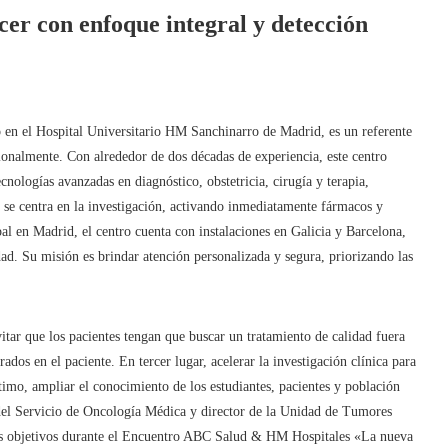
cer con enfoque integral y detección
n el Hospital Universitario HM Sanchinarro de Madrid, es un referente
ionalmente. Con alrededor de dos décadas de experiencia, este centro
cnologías avanzadas en diagnóstico, obstetricia, cirugía y terapia,
n se centra en la investigación, activando inmediatamente fármacos y
l en Madrid, el centro cuenta con instalaciones en Galicia y Barcelona, ​​
dad. Su misión es brindar atención personalizada y segura, priorizando las
tar que los pacientes tengan que buscar un tratamiento de calidad fuera
dos en el paciente. En tercer lugar, acelerar la investigación clínica para
timo, ampliar el conocimiento de los estudiantes, pacientes y población
del Servicio de Oncología Médica y director de la Unidad de Tumores
os objetivos durante el Encuentro ABC Salud & HM Hospitales «La nueva