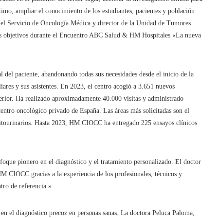
timo, ampliar el conocimiento de los estudiantes, pacientes y población
del Servicio de Oncología Médica y director de la Unidad de Tumores
os objetivos durante el Encuentro ABC Salud & HM Hospitales «La nueva
 del paciente, abandonando todas sus necesidades desde el inicio de la
iares y sus asistentes. En 2023, el centro acogió a 3.651 nuevos
terior. Ha realizado aproximadamente 40.000 visitas y administrado
entro oncológico privado de España. Las áreas más solicitadas son el
nitourinarios. Hasta 2023, HM CIOCC ha entregado 225 ensayos clínicos
nfoque pionero en el diagnóstico y el tratamiento personalizado. El doctor
HM CIOCC gracias a la experiencia de los profesionales, técnicos y
tro de referencia.»
n el diagnóstico precoz en personas sanas. La doctora Peluca Paloma,