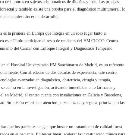
ico de tumores en sujetos asintomáticos de 45 años y más. Las pruebas
lorrectal y también existe una prueba para el diagnóstico multitumoral, lo
nte cualquier cáncer en desarrollo.
es la primera en Europa que integra en un solo lugar tanto el
en este Título participan el resto de unidades del HM CIOCC: Centro
miento del Cáncer con Enfoque Integral y Diagnóstico Temprano
n el Hospital Universitario HM Sanchinarro de Madrid, es un referente
ionalmente. Con alrededor de dos décadas de experiencia, este centro
cnologías avanzadas en diagnóstico, obstetricia, cirugía y terapia,
n se centra en la investigación, activando inmediatamente fármacos y
l en Madrid, el centro cuenta con instalaciones en Galicia y Barcelona, ​​
dad. Su misión es brindar atención personalizada y segura, priorizando las
tar que los pacientes tengan que buscar un tratamiento de calidad fuera
dos en el paciente. En tercer lugar, acelerar la investigación clínica para