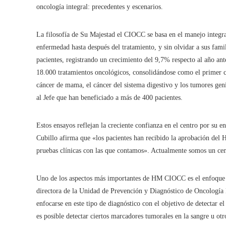
oncología integral: precedentes y escenarios.
La filosofía de Su Majestad el CIOCC se basa en el manejo integral
enfermedad hasta después del tratamiento, y sin olvidar a sus famil
pacientes, registrando un crecimiento del 9,7% respecto al año an
18.000 tratamientos oncológicos, consolidándose como el primer c
cáncer de mama, el cáncer del sistema digestivo y los tumores ge
al Jefe que han beneficiado a más de 400 pacientes.
Estos ensayos reflejan la creciente confianza en el centro por su e
Cubillo afirma que «los pacientes han recibido la aprobación del 
pruebas clínicas con las que contamos». Actualmente somos un cen
Uno de los aspectos más importantes de HM CIOCC es el enfoque e
directora de la Unidad de Prevención y Diagnóstico de Oncología 
enfocarse en este tipo de diagnóstico con el objetivo de detectar e
es posible detectar ciertos marcadores tumorales en la sangre u otr