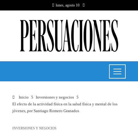
lunes, agosto 10
Inicio
Inversiones y negocios
El efecto de la actividad física en la salud física y mental de los
jóvenes, por Santiago Romero Granados
INVERSIONES Y NEGOCIOS