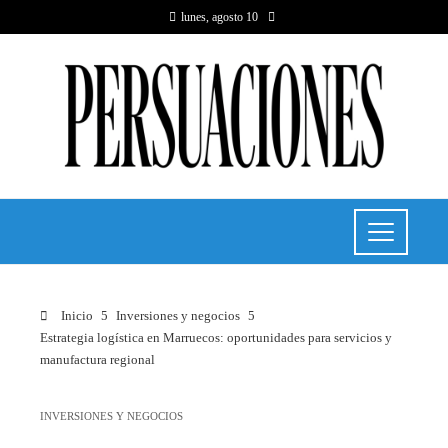
lunes, agosto 10
Inicio
Inversiones y negocios
Estrategia logística en Marruecos: oportunidades para servicios y
manufactura regional
INVERSIONES Y NEGOCIOS