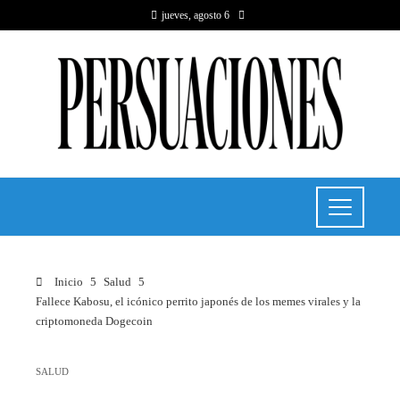
jueves, agosto 6
Inicio
Salud
Fallece Kabosu, el icónico perrito japonés de los memes virales y la
criptomoneda Dogecoin
SALUD