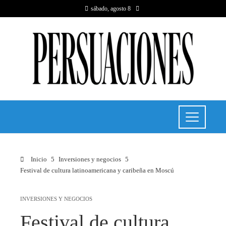
sábado, agosto 8
Inicio
Inversiones y negocios
Festival de cultura latinoamericana y caribeña en Moscú
INVERSIONES Y NEGOCIOS
Festival de cultura