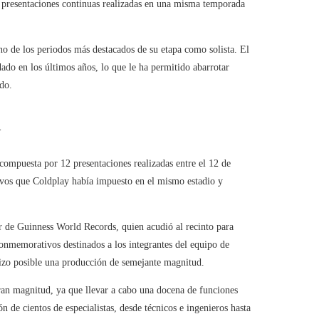
 presentaciones continuas realizadas en una misma temporada
no de los periodos más destacados de su etapa como solista. El
do en los últimos años, lo que le ha permitido abarrotar
do.
a
compuesta por 12 presentaciones realizadas entre el 12 de
tivos que Coldplay había impuesto en el mismo estadio y
or de Guinness World Records, quien acudió al recinto para
onmemorativos destinados a los integrantes del equipo de
hizo posible una producción de semejante magnitud.
 gran magnitud, ya que llevar a cabo una docena de funciones
n de cientos de especialistas, desde técnicos e ingenieros hasta