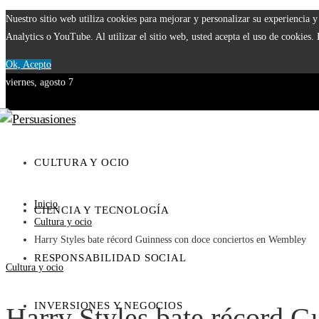
Nuestro sitio web utiliza cookies para mejorar y personalizar su experiencia
Analytics o YouTube. Al utilizar el sitio web, usted acepta el uso de cookies.
Ok, Acepto
viernes, agosto 7
CULTURA Y OCIO
Inicio
CIENCIA Y TECNOLOGÍA
Cultura y ocio
Harry Styles bate récord Guinness con doce conciertos en Wembley
RESPONSABILIDAD SOCIAL
Cultura y ocio
INVERSIONES Y NEGOCIOS
Harry Styles bate récord G