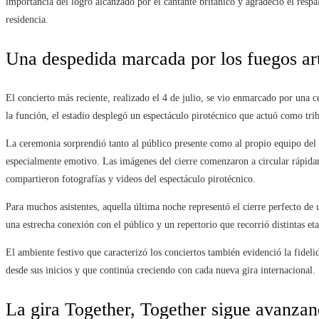
importancia del logro alcanzado por el cantante británico y agradeció el respa
residencia.
Una despedida marcada por los fuegos art
El concierto más reciente, realizado el 4 de julio, se vio enmarcado por una 
la función, el estadio desplegó un espectáculo pirotécnico que actuó como trib
La ceremonia sorprendió tanto al público presente como al propio equipo del
especialmente emotivo. Las imágenes del cierre comenzaron a circular rápidam
compartieron fotografías y videos del espectáculo pirotécnico.
Para muchos asistentes, aquella última noche representó el cierre perfecto de
una estrecha conexión con el público y un repertorio que recorrió distintas eta
El ambiente festivo que caracterizó los conciertos también evidenció la fide
desde sus inicios y que continúa creciendo con cada nueva gira internacional.
La gira Together, Together sigue avanza