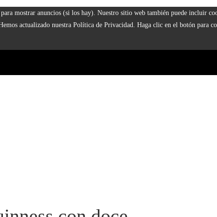
 y para mostrar anuncios (si los hay). Nuestro sitio web también puede incluir 
 Hemos actualizado nuestra Política de Privacidad. Haga clic en el botón para co
uinness con doce