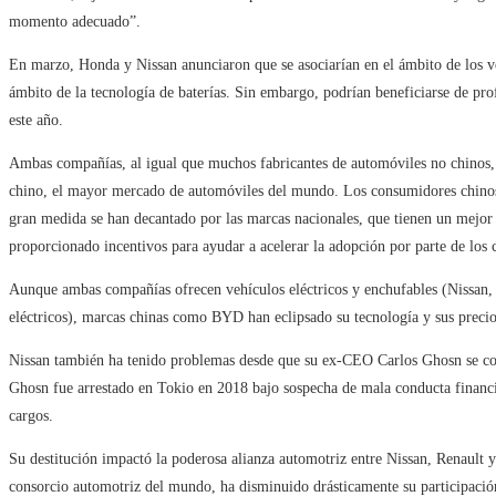
momento adecuado”.
En marzo, Honda y Nissan anunciaron que se asociarían en el ámbito de los ve
ámbito de la tecnología de baterías. Sin embargo, podrían beneficiarse de pr
este año.
Ambas compañías, al igual que muchos fabricantes de automóviles no chinos,
chino, el mayor mercado de automóviles del mundo. Los consumidores chinos 
gran medida se han decantado por las marcas nacionales, que tienen un mejor
proporcionado incentivos para ayudar a acelerar la adopción por parte de los c
Aunque ambas compañías ofrecen vehículos eléctricos y enchufables (Nissan, e
eléctricos), marcas chinas como BYD han eclipsado su tecnología y sus preci
Nissan también ha tenido problemas desde que su ex-CEO Carlos Ghosn se conv
Ghosn fue arrestado en Tokio en 2018 bajo sospecha de mala conducta financi
cargos.
Su destitución impactó la poderosa alianza automotriz entre Nissan, Renault
consorcio automotriz del mundo, ha disminuido drásticamente su participación 