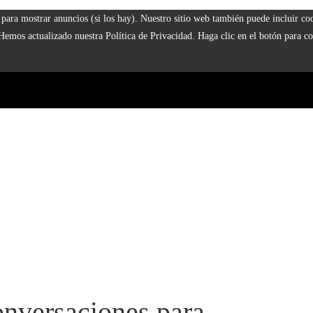
 y para mostrar anuncios (si los hay). Nuestro sitio web también puede incluir 
 Hemos actualizado nuestra Política de Privacidad. Haga clic en el botón para co
onversaciones para