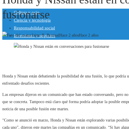
fusionarse
Cultura y ocio
Ciencia y tecnología
Responsabilidad social
Jaime B. Bruzual
Hace 2 años
Hace 2 años
Inversiones y negocios
Honda y Nissan están debatiendo la posibilidad de una fusión, lo que podría u
enfrentado desafíos recientes.
Las empresas dijeron en un comunicado que han estado conversando, pero no of
que se concreta. Tampoco está claro qué forma podría adoptar la posible empr
noticia de una posible fusión este martes.
“Como se anunció en marzo, Honda y Nissan están explorando varias posibilid
cada uno”, dijeron este martes las compañías en un comunicado. “Si hay algun