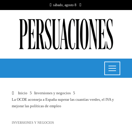
sábado, agosto 8
Inicio
Inversiones y negocios
La OCDE aconseja a España superar las cuantías verdes, el IVA y
mejorar las políticas de empleo
INVERSIONES Y NEGOCIOS