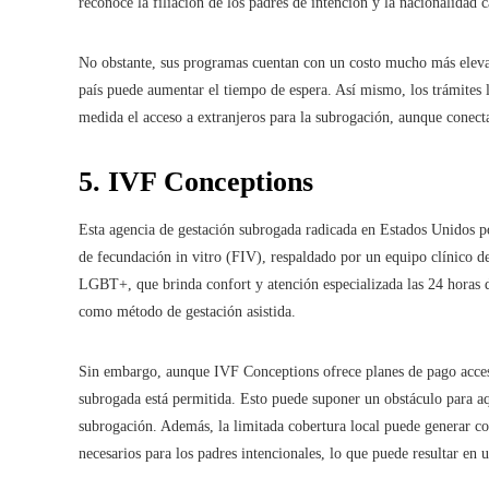
reconoce la filiación de los padres de intención y la nacionalidad 
No obstante, sus programas cuentan con un costo mucho más elevado
país puede aumentar el tiempo de espera. Así mismo, los trámites l
medida el acceso a extranjeros para la subrogación, aunque conecta 
5. IVF Conceptions
Esta agencia de gestación subrogada radicada en Estados Unidos po
de fecundación in vitro (FIV), respaldado por un equipo clínico 
LGBT+, que brinda confort y atención especializada las 24 horas d
como método de gestación asistida.
Sin embargo, aunque IVF Conceptions ofrece planes de pago accesib
subrogada está permitida. Esto puede suponer un obstáculo para aqu
subrogación. Además, la limitada cobertura local puede generar co
necesarios para los padres intencionales, lo que puede resultar en 