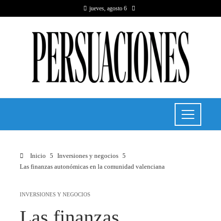
jueves, agosto 6
Inicio
Inversiones y negocios
Las finanzas autonómicas en la comunidad valenciana
INVERSIONES Y NEGOCIOS
Las finanzas