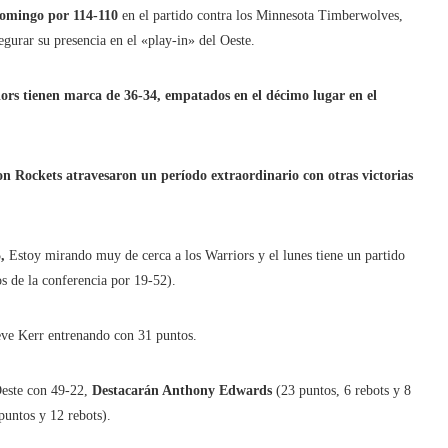
domingo por 114-110
en el partido contra los Minnesota Timberwolves,
gurar su presencia en el «play-in» del Oeste.
ors tienen marca de 36-34, empatados en el décimo lugar en el
n Rockets atravesaron un período extraordinario con otras victorias
,
Estoy mirando muy de cerca a los Warriors y el lunes tiene un partido
os de la conferencia por 19-52).
eve Kerr entrenando con 31 puntos.
Oeste con 49-22,
Destacarán Anthony Edwards
(23 puntos, 6 rebots y 8
puntos y 12 rebots).