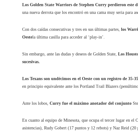
Los Golden State Warriors de
Stephen Curry
perdieron este 
una nueva derrota que los encontró en una cama muy seria para ase
Con dos caídas consecutivas y tres en sus últimas partes,
los Warri
Oeste
la última casilla para acceder al ‘play-in’.
Sin embargo, ante las dudas y deseos de Golden State,
Los Housto
sucesivas.
Los Texans son undécimos en el Oeste con un registro de 35-35
en principio equivalente ante los Portland Trail Blazers (penúltim
Ante los lobos,
Curry fue el máximo anotador del conjunto
St
En cuanto al equipo de Minesota, que ocupa el tercer lugar en el 
asistencias), Rudy Gobert (17 puntos y 12 rebots) y Naz Reid (20 