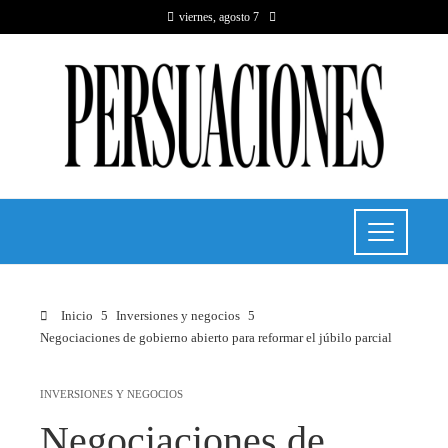
viernes, agosto 7
Inicio
Inversiones y negocios
Negociaciones de gobierno abierto para reformar el júbilo parcial
INVERSIONES Y NEGOCIOS
Negociaciones de