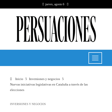
jueves, agosto 6
Inicio
Inversiones y negocios
Nuevas iniciativas legislativas en Cataluña a través de las
elecciones
INVERSIONES Y NEGOCIOS