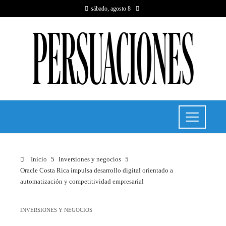
sábado, agosto 8
Inicio
Inversiones y negocios
Oracle Costa Rica impulsa desarrollo digital orientado a
automatización y competitividad empresarial
INVERSIONES Y NEGOCIOS