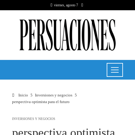
viernes, agosto 7
Inicio
Inversiones y negocios
perspectiva optimista para el futuro
INVERSIONES Y NEGOCIOS
perspectiva optimista