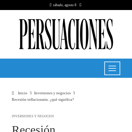
sábado, agosto 8
Inicio
Inversiones y negocios
Recesión inflacionaria: ¿qué significa?
INVERSIONES Y NEGOCIOS
Recesión