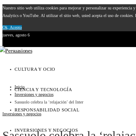
Nuestro sitio web utiliza cookies para mejorar y personalizar su experiencia
Analytics o YouTube. Al utilizar el sitio web, usted acepta el uso de cookies.
Ok, Acepto
jueves, agosto 6
CULTURA Y OCIO
Inicio
CIENCIA Y TECNOLOGÍA
Inversiones y negocios
Sassuolo celebra la ‘relajación’ del Inter
RESPONSABILIDAD SOCIAL
Inversiones y negocios
INVERSIONES Y NEGOCIOS
Sassuolo celebra la ‘relajac