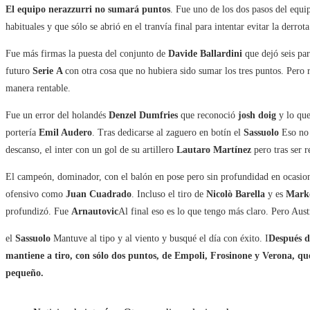
El equipo nerazzurri no sumará puntos
. Fue uno de los dos pasos del equ
habituales y que sólo se abrió en el tranvía final para intentar evitar la derrota
Fue más firmas la puesta del conjunto de
Davide Ballardini
que dejó seis pa
futuro
Serie
A
con otra cosa que no hubiera sido sumar los tres puntos. Pero
manera rentable.
Fue un error del holandés
Denzel Dumfries
que reconoció
josh
doig
y lo qu
portería
Emil Audero
. Tras dedicarse al zaguero en botín el
Sassuolo
Eso no 
descanso, el inter con un gol de su artillero
Lautaro Martínez
pero tras ser 
El campeón, dominador, con el balón en pose pero sin profundidad en ocasiones
ofensivo como
Juan Cuadrado
. Incluso el tiro de
Nicolò Barella
y es
Marko
profundizó. Fue
Arnautovic
Al final eso es lo que tengo más claro. Pero Aust
el
Sassuolo
Mantuve al tipo y al viento y busqué el día con éxito. I
Después d
mantiene a tiro, con sólo dos puntos, de Empoli, Frosinone y Verona, qu
pequeño.