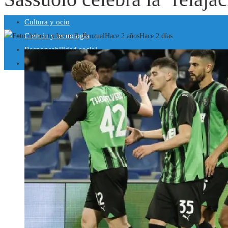
Cultura y ocio
Ciencia y tecnología
Jaime B. Bruzual
Hace 2 años
Hace 2 días
Responsabilidad social
Inversiones y negocios