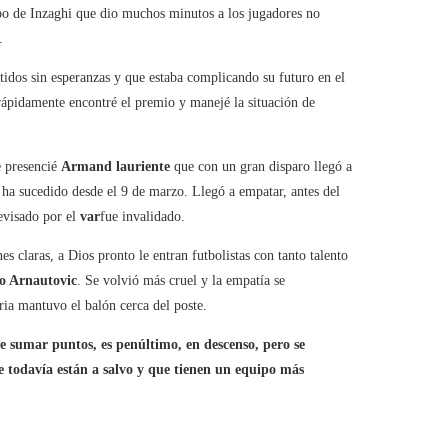
ipo de Inzaghi que dio muchos minutos a los jugadores no
.
rtidos sin esperanzas y que estaba complicando su futuro en el
 rápidamente encontré el premio y manejé la situación de
e presencié
Armand
lauriente
que con un gran disparo llegó a
ha sucedido desde el 9 de marzo. Llegó a empatar, antes del
revisado por el
var
fue invalidado.
 claras, a Dios pronto le entran futbolistas con tanto talento
 Arnautovic
. Se volvió más cruel y la empatía se
ria mantuvo el balón cerca del poste.
e sumar puntos, es penúltimo, en descenso, pero se
e todavía están a salvo y que tienen un equipo más