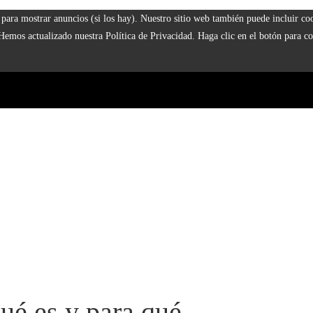
 y para mostrar anuncios (si los hay). Nuestro sitio web también puede incluir 
 Hemos actualizado nuestra Política de Privacidad. Haga clic en el botón para co
ué es y para qué