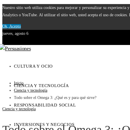
Nuestro sitio web utiliza cookies para mejorar y personalizar su experiencia
Analytics o YouTube. Al utilizar el sitio web, usted acepta el uso de cookies.
Ok, Acepto
jueves, agosto 6
CULTURA Y OCIO
Inicio
CIENCIA Y TECNOLOGÍA
Ciencia y tecnología
Todo sobre el Omega 3: ¿Qué es y para qué sirve?
RESPONSABILIDAD SOCIAL
Ciencia y tecnología
INVERSIONES Y NEGOCIOS
Todo sobre el Omega 3: ¿Q