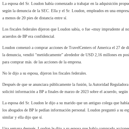
La esposa del Sr. Loudon había comenzado a trabajar en la adquisición propu
según la denuncia de la SEC. Ella y el Sr. Loudon, empleados en una empresa
a menos de 20 pies de distancia entre sí.
Los fiscales federales dijeron que Loudon sabía, o fue «muy imprudente al no
acuerdos de BP era confidencial.
Loudon comenzó a comprar acciones de TravelCenters of America el 27 de dici
la denuncia, vendió “metódicamente” alrededor de USD 2,16 millones en posic
para comprar más. de las acciones de la empresa.
No le dijo a su esposa, dijeron los fiscales federales.
Después de que se anunciara públicamente la fusión, la Autoridad Reguladora d
solicitó información a BP a finales de marzo de 2023 sobre el acuerdo, según 
La esposa del Sr. Loudon le dijo a su marido que un antiguo colega que había 
los abogados de BP le pedían información personal. Loudon preguntó a su espo
similar y ella dijo que sí.
Una semana después, Loudon le dijo a su esposa que había comprado acciones a