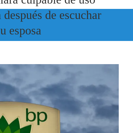
a después de escuchar
su esposa