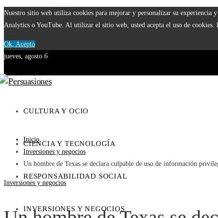
Nuestro sitio web utiliza cookies para mejorar y personalizar su experiencia
Analytics o YouTube. Al utilizar el sitio web, usted acepta el uso de cookies.
Ok, Acepto
jueves, agosto 6
CULTURA Y OCIO
Inicio
CIENCIA Y TECNOLOGÍA
Inversiones y negocios
Un hombre de Texas se declara culpable de uso de información privileg
RESPONSABILIDAD SOCIAL
Inversiones y negocios
INVERSIONES Y NEGOCIOS
Un hombre de Texas se decl