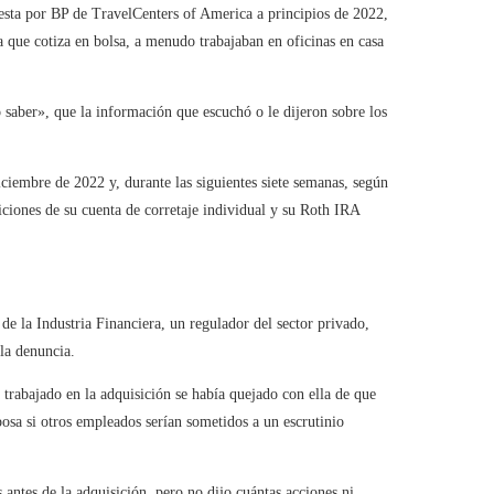
esta por BP de TravelCenters of America a principios de 2022,
 que cotiza en bolsa, a menudo trabajaban en oficinas en casa
 saber», que la información que escuchó o le dijeron sobre los
embre de 2022 y, durante las siguientes siete semanas, según
iones de su cuenta de corretaje individual y su Roth IRA
e la Industria Financiera, un regulador del sector privado,
la denuncia.
trabajado en la adquisición se había quejado con ella de que
sa si otros empleados serían sometidos a un escrutinio
ntes de la adquisición, pero no dijo cuántas acciones ni