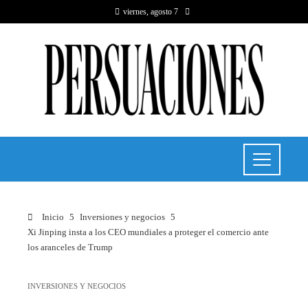
viernes, agosto 7
Inicio
Inversiones y negocios
Xi Jinping insta a los CEO mundiales a proteger el comercio ante
los aranceles de Trump
INVERSIONES Y NEGOCIOS