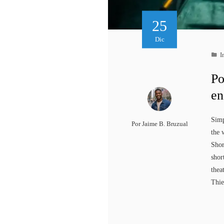
25
Dic
I
Po
en
Simp
Por
Jaime B. Bruzual
the 
Shor
shor
thea
Thi