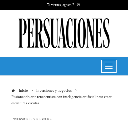
viernes, agosto 7
Inicio
Inversiones y negocios
Fusionando arte renacentista con inteligencia artificial para crear
esculturas vívidas
INVERSIONES Y NEGOCIOS